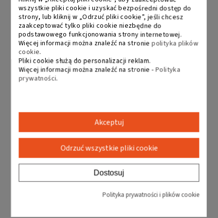
wszystkie pliki cookie i uzyskać bezpośredni dostęp do
strony, lub kliknij w „Odrzuć pliki cookie”, jeśli chcesz
zaakceptować tylko pliki cookie niezbędne do
Regały do wieszania odzieży
podstawowego funkcjonowania strony internetowej.
Więcej informacji można znaleźć na stronie
polityka plików
cookie
.
Pliki cookie służą do personalizacji reklam.
Regały chromowane
Więcej informacji można znaleźć na stronie -
Polityka
prywatności
.
Elementy do regału drucianego
Akceptuj
Odrzuć wszystkie pliki cookie
Dostosuj
Polityka prywatności i plików cookie