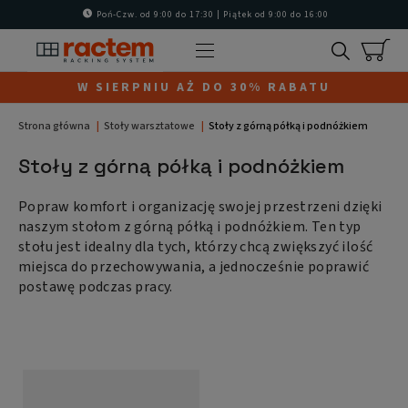
Zobacz wszystkie
Zobacz wszystkie
Zobacz wszystkie
Zobacz wszystkie
Poń-Czw. od 9:00 do 17:30 | Piątek od 9:00 do 16:00
Stół z pólką
Regały do ciężkich obciążeń
Pojemniki przemysłowe
Szuflady
W SIERPNIU AŻ DO 30% RABATU
Regały do średnich obciążeń
Stół z podnóżkiem
Pojemniki do ogólnego użytku
Moduły szufladowe
Strona główna
Stoły warsztatowe
Stoły z górną półką i podnóżkiem
Pojemniki przeznaczone do użytku
Stoły z górną półką i podnóżkiem
Regały do lekkich obciążeń
Stoły z górną półką i podnóżkiem
Sztaplowane moduły
klinicznego
Popraw komfort i organizację swojej przestrzeni dzięki
Regały do ładunków o dużej pojemności
Stoły na kółkach
Pojemniki ciemnoniebieskie
Wózki chromowane
naszym stołom z górną półką i podnóżkiem. Ten typ
stołu jest idealny dla tych, którzy chcą zwiększyć ilość
miejsca do przechowywania, a jednocześnie poprawić
Regały do hal przemysłowych
Stoły z górną i dolną pólką
Pojemniki koloru szarego
Wózki z pólkami
postawę podczas pracy.
Regały do magazynu
Pojemniki koloru czerwonego
Wózki z koszykami
Regały do garażu
Pojemniki koloru niebieskiego