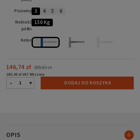
3
4
5
6
Poziomy
Regały do wieszania odzieży
150 Kg
Nośność
półki
Regały chromowane
Kolor
Elementy do regału drucianego
146,74 zł
209,63 zł
180,49 zł VAT Wliczony
-
+
DODAJ DO KOSZYKA
OPIS